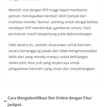
Memilih slot dengan RTP tinggi dapat membantu
pemain mendapatkan kembali lebih banyak dari
investasi mereka. Namun, penting untuk diingat bahwa
meskipun RTP memberikan gambaran umum, hasil
permainan masih bergantung pada keberuntungan.
Oleh karena itu, pemain disarankan untuk bermain
secara bertanggung jawab dan tidak menginvestasikan
lebih dari yang mereka mampu untuk kehilangan.
Selalu pilih situs judi yang terpercaya untuk
pengalaman bermain yang aman dan menyenangkan.
Cara Mengidentifikasi Slot Online dengan Fitur
Jackpot