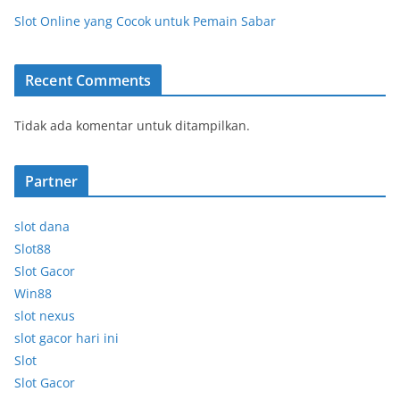
Slot Online yang Cocok untuk Pemain Sabar
Recent Comments
Tidak ada komentar untuk ditampilkan.
Partner
slot dana
Slot88
Slot Gacor
Win88
slot nexus
slot gacor hari ini
Slot
Slot Gacor