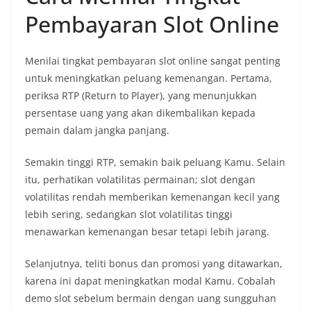
Pembayaran Slot Online
Menilai tingkat pembayaran slot online sangat penting
untuk meningkatkan peluang kemenangan. Pertama,
periksa RTP (Return to Player), yang menunjukkan
persentase uang yang akan dikembalikan kepada
pemain dalam jangka panjang.
Semakin tinggi RTP, semakin baik peluang Kamu. Selain
itu, perhatikan volatilitas permainan; slot dengan
volatilitas rendah memberikan kemenangan kecil yang
lebih sering, sedangkan slot volatilitas tinggi
menawarkan kemenangan besar tetapi lebih jarang.
Selanjutnya, teliti bonus dan promosi yang ditawarkan,
karena ini dapat meningkatkan modal Kamu. Cobalah
demo slot sebelum bermain dengan uang sungguhan