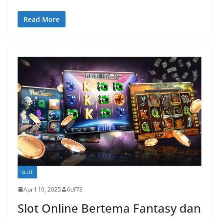
Read More
SLOT
April 19, 2025
6df78
Slot Online Bertema Fantasy dan