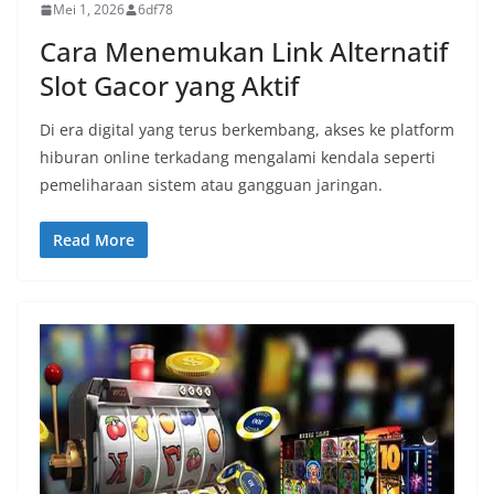
Mei 1, 2026
6df78
Cara Menemukan Link Alternatif
Slot Gacor yang Aktif
Di era digital yang terus berkembang, akses ke platform
hiburan online terkadang mengalami kendala seperti
pemeliharaan sistem atau gangguan jaringan.
Read More