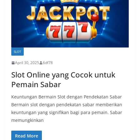
SLOT
April 30, 2025
6df78
Slot Online yang Cocok untuk
Pemain Sabar
Keuntungan Bermain Slot dengan Pendekatan Sabar
Bermain slot dengan pendekatan sabar memberikan
keuntungan yang signifikan bagi para pemain. Sabar
memungkinkan
Read More