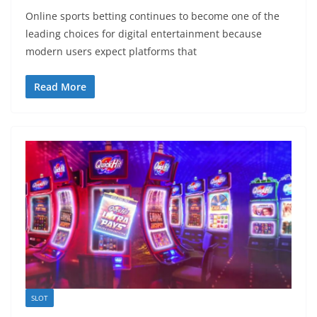
Online sports betting continues to become one of the
leading choices for digital entertainment because
modern users expect platforms that
Read More
SLOT