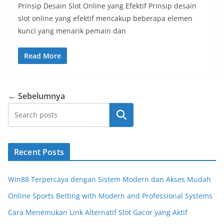
Prinsip Desain Slot Online yang Efektif Prinsip desain
slot online yang efektif mencakup beberapa elemen
kunci yang menarik pemain dan
Read More
← Sebelumnya
Cari
Recent Posts
Win88 Terpercaya dengan Sistem Modern dan Akses Mudah
Online Sports Betting with Modern and Professional Systems
Cara Menemukan Link Alternatif Slot Gacor yang Aktif