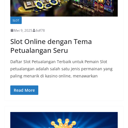
SLOT
Mei 9, 2025
6df78
Slot Online dengan Tema
Petualangan Seru
Daftar Slot Petualangan Terbaik untuk Pemain Slot
petualangan adalah salah satu jenis permainan yang
paling menarik di kasino online, menawarkan
Read More