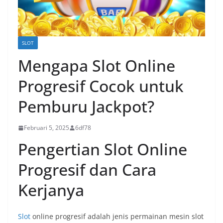
SLOT
Mengapa Slot Online
Progresif Cocok untuk
Pemburu Jackpot?
Februari 5, 2025
6df78
Pengertian Slot Online
Progresif dan Cara
Kerjanya
Slot
online progresif adalah jenis permainan mesin slot