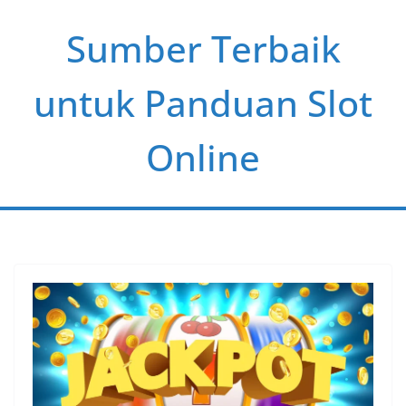
Skip
Sumber Terbaik
to
content
untuk Panduan Slot
Online