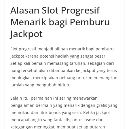
Alasan Slot Progresif
Menarik bagi Pemburu
Jackpot
Slot progresif menjadi pilihan menarik bagi pemburu
jackpot karena potensi hadiah yang sangat besar.
Setiap kali pemain memasang taruhan, sebagian dari
uang tersebut akan ditambahkan ke jackpot yang terus
meningkat, menciptakan peluang untuk memenangkan
jumlah yang mengubah hidup.
Selain itu, permainan ini sering menawarkan
pengalaman bermain yang menarik dengan grafis yang
memukau dan fitur bonus yang seru. Ketika jackpot
mencapai angka yang fantastis, antusiasme dan
ketegangan meningkat, membuat setiap putaran