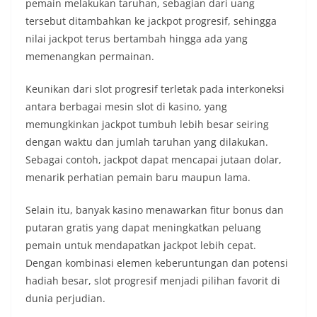
pemain melakukan taruhan, sebagian dari uang
tersebut ditambahkan ke jackpot progresif, sehingga
nilai jackpot terus bertambah hingga ada yang
memenangkan permainan.
Keunikan dari slot progresif terletak pada interkoneksi
antara berbagai mesin slot di kasino, yang
memungkinkan jackpot tumbuh lebih besar seiring
dengan waktu dan jumlah taruhan yang dilakukan.
Sebagai contoh, jackpot dapat mencapai jutaan dolar,
menarik perhatian pemain baru maupun lama.
Selain itu, banyak kasino menawarkan fitur bonus dan
putaran gratis yang dapat meningkatkan peluang
pemain untuk mendapatkan jackpot lebih cepat.
Dengan kombinasi elemen keberuntungan dan potensi
hadiah besar, slot progresif menjadi pilihan favorit di
dunia perjudian.