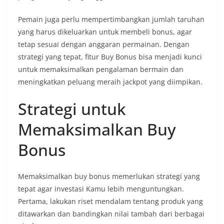
Pemain juga perlu mempertimbangkan jumlah taruhan
yang harus dikeluarkan untuk membeli bonus, agar
tetap sesuai dengan anggaran permainan. Dengan
strategi yang tepat, fitur Buy Bonus bisa menjadi kunci
untuk memaksimalkan pengalaman bermain dan
meningkatkan peluang meraih jackpot yang diimpikan.
Strategi untuk
Memaksimalkan Buy
Bonus
Memaksimalkan buy bonus memerlukan strategi yang
tepat agar investasi Kamu lebih menguntungkan.
Pertama, lakukan riset mendalam tentang produk yang
ditawarkan dan bandingkan nilai tambah dari berbagai