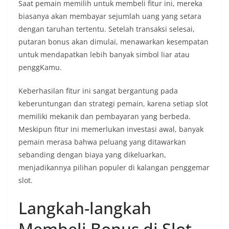
Saat pemain memilih untuk membeli fitur ini, mereka
biasanya akan membayar sejumlah uang yang setara
dengan taruhan tertentu. Setelah transaksi selesai,
putaran bonus akan dimulai, menawarkan kesempatan
untuk mendapatkan lebih banyak simbol liar atau
penggKamu.
Keberhasilan fitur ini sangat bergantung pada
keberuntungan dan strategi pemain, karena setiap slot
memiliki mekanik dan pembayaran yang berbeda.
Meskipun fitur ini memerlukan investasi awal, banyak
pemain merasa bahwa peluang yang ditawarkan
sebanding dengan biaya yang dikeluarkan,
menjadikannya pilihan populer di kalangan penggemar
slot.
Langkah-langkah
Membeli Bonus di Slot