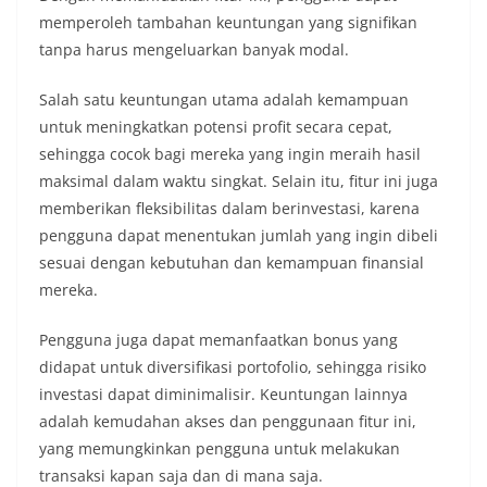
memperoleh tambahan keuntungan yang signifikan
tanpa harus mengeluarkan banyak modal.
Salah satu keuntungan utama adalah kemampuan
untuk meningkatkan potensi profit secara cepat,
sehingga cocok bagi mereka yang ingin meraih hasil
maksimal dalam waktu singkat. Selain itu, fitur ini juga
memberikan fleksibilitas dalam berinvestasi, karena
pengguna dapat menentukan jumlah yang ingin dibeli
sesuai dengan kebutuhan dan kemampuan finansial
mereka.
Pengguna juga dapat memanfaatkan bonus yang
didapat untuk diversifikasi portofolio, sehingga risiko
investasi dapat diminimalisir. Keuntungan lainnya
adalah kemudahan akses dan penggunaan fitur ini,
yang memungkinkan pengguna untuk melakukan
transaksi kapan saja dan di mana saja.