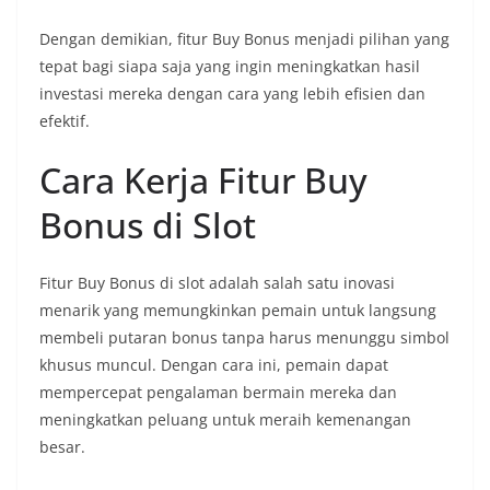
Dengan demikian, fitur Buy Bonus menjadi pilihan yang
tepat bagi siapa saja yang ingin meningkatkan hasil
investasi mereka dengan cara yang lebih efisien dan
efektif.
Cara Kerja Fitur Buy
Bonus di Slot
Fitur Buy Bonus di slot adalah salah satu inovasi
menarik yang memungkinkan pemain untuk langsung
membeli putaran bonus tanpa harus menunggu simbol
khusus muncul. Dengan cara ini, pemain dapat
mempercepat pengalaman bermain mereka dan
meningkatkan peluang untuk meraih kemenangan
besar.