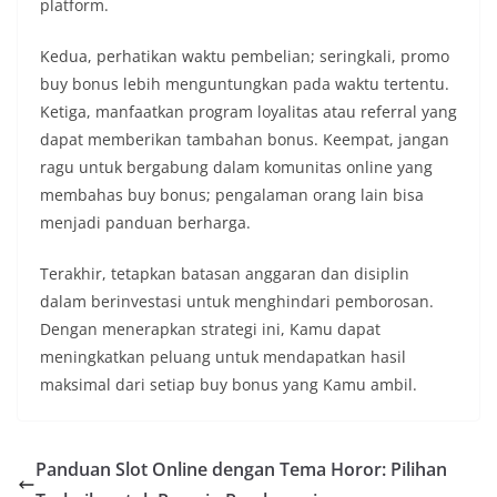
platform.
Kedua, perhatikan waktu pembelian; seringkali, promo
buy bonus lebih menguntungkan pada waktu tertentu.
Ketiga, manfaatkan program loyalitas atau referral yang
dapat memberikan tambahan bonus. Keempat, jangan
ragu untuk bergabung dalam komunitas online yang
membahas buy bonus; pengalaman orang lain bisa
menjadi panduan berharga.
Terakhir, tetapkan batasan anggaran dan disiplin
dalam berinvestasi untuk menghindari pemborosan.
Dengan menerapkan strategi ini, Kamu dapat
meningkatkan peluang untuk mendapatkan hasil
maksimal dari setiap buy bonus yang Kamu ambil.
Panduan Slot Online dengan Tema Horor: Pilihan